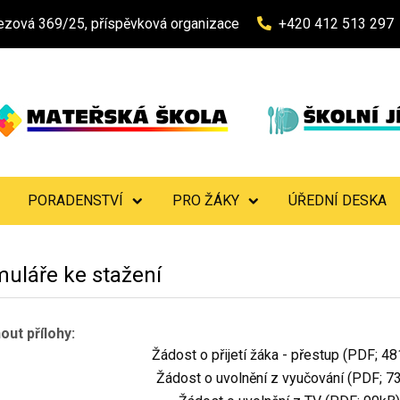
Březová 369/25, příspěvková organizace
+420 412 513 297
PORADENSTVÍ
PRO ŽÁKY
ÚŘEDNÍ DESKA
uláře ke stažení
out přílohy:
Žádost o přijetí žáka - přestup (PDF; 4
Žádost o uvolnění z vyučování (PDF; 7