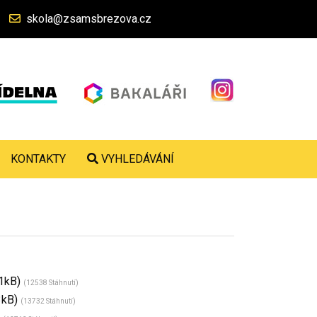
skola@zsamsbrezova.cz
KONTAKTY
VYHLEDÁVÁNÍ
81kB)
(12538 Stáhnutí)
3kB)
(13732 Stáhnutí)