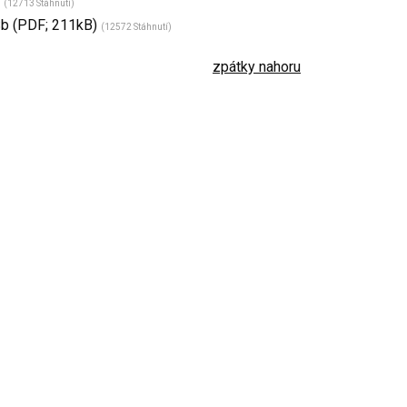
)
(12713 Stáhnutí)
Sb (PDF; 211kB)
(12572 Stáhnutí)
zpátky nahoru