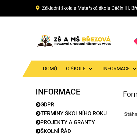
Základní škola a Mateřská škola Děčín III, 
DOMŮ
O ŠKOLE
INFORMACE
INFORMACE
Form
GDPR
TERMÍNY ŠKOLNÍHO ROKU
Stáhn
PROJEKTY A GRANTY
ŠKOLNÍ ŘÁD